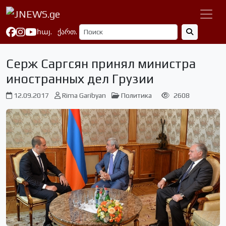
հայ.
ქართ.
Серж Саргсян принял министра
иностранных дел Грузии
12.09.2017
Rima Garibyan
Политика
2608