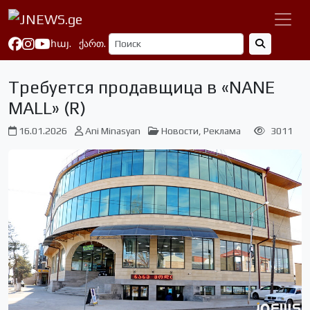
հայ.
ქართ.
Требуется продавщица в «NANE
MALL» (R)
16.01.2026
Ani Minasyan
Новости
,
Реклама
3011