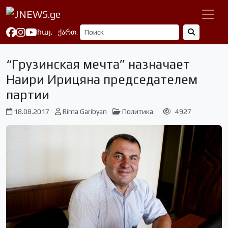
հայ.
ქართ.
“Грузинская мечта” назначает
Наири Ирицяна председателем
партии
18.08.2017
Rima Garibyan
Политика
4927