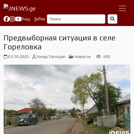
հայ.
ქართ.
Предвыборная ситуация в селе
Гореловка
03.10.2025
Fenya Torosyan
Новости
695