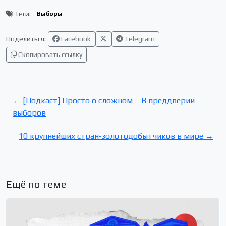
Теги:
Выборы
Поделиться:
Facebook
Telegram
Скопировать ссылку
← [Подкаст] Просто о сложном – В преддверии
выборов
10 крупнейших стран-золотодобытчиков в мире →
Ещё по теме