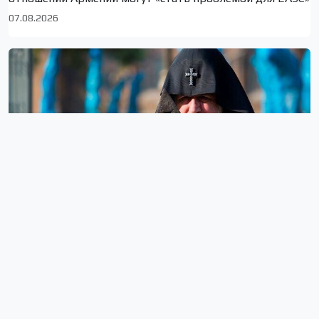
07.08.2026
В Эчмиадзине проходит судебный процесс над
Католикосом всех армян Гарегином II, шестью
архиепископами и епископами
07.08.2026