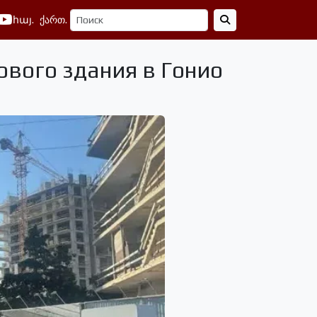
հայ.
ქართ.
ового здания в Гонио