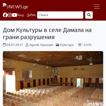
հայ.
ქართ.
Дом Культуры в селе Дамала на
грани разрушения
04.07.2017
Agunik Ayvazyan
Культура
4370