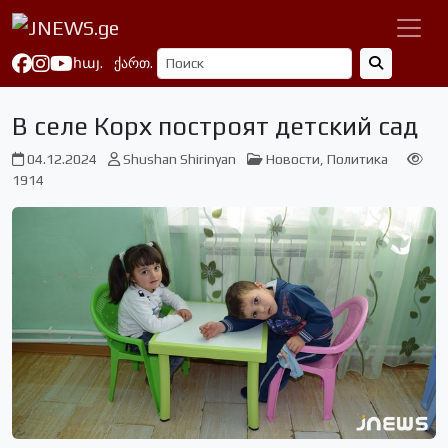
հայ.
ქართ.
В селе Корх построят детский сад
04.12.2024
Shushan Shirinyan
Новости
,
Политика
1914