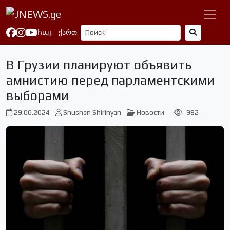
հայ.
ქართ.
В Грузии планируют объявить
амнистию перед парламентскими
выборами
29.06.2024
Shushan Shirinyan
Новости
982