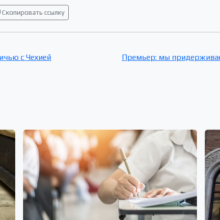
Скопировать ссылку
ичью с Чехией
Премьер: мы придерживае