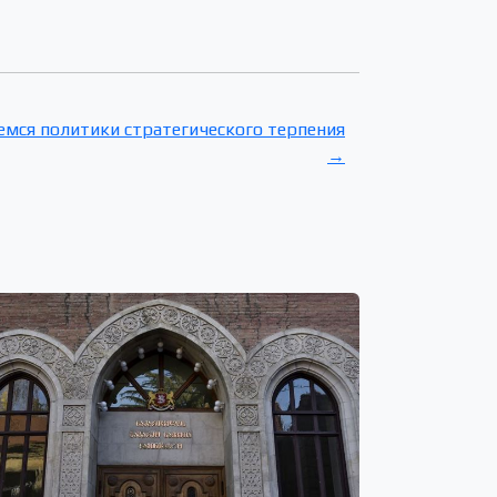
мся политики стратегического терпения
→