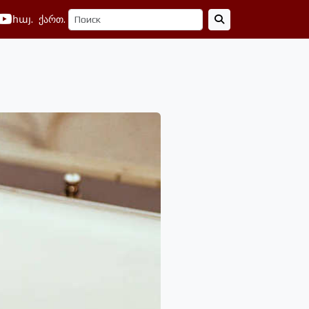
հայ.
ქართ.