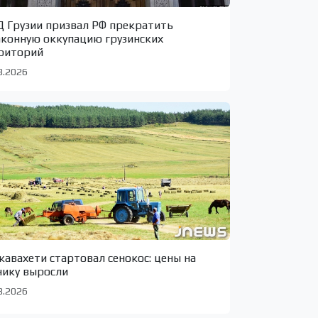
 Грузии призвал РФ прекратить
аконную оккупацию грузинских
риторий
8.2026
жавахети стартовал сенокос: цены на
нику выросли
8.2026