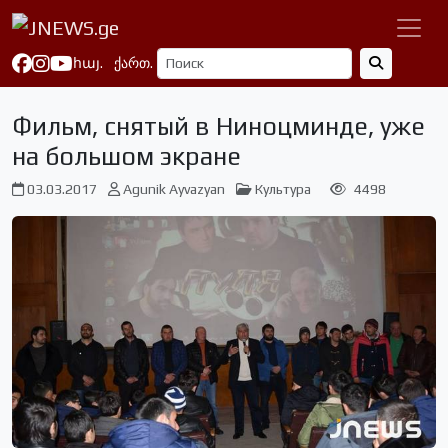
հայ.
ქართ.
Фильм, снятый в Ниноцминде, уже
на большом экране
03.03.2017
Agunik Ayvazyan
Культура
4498