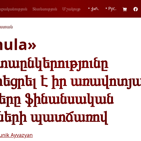
• ქარ.
• Рус.
քականություն
Տնտեսություն
Մշակույթ
ստան
mula»
տաընկերությունը
եցրել է իր առավոտյ
երը ֆինանսական
ների պատճառով
unik Ayvazyan