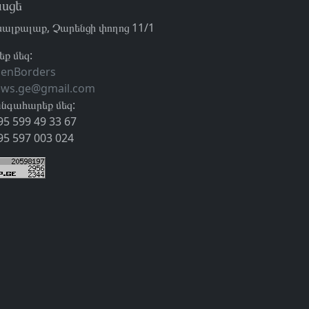
սցե
ալքալաք, Չարենցի փողոց 11/1
եք մեզ:
enBorders
ews.ge@gmail.com
նգահարեք մեզ:
95 599 49 33 67
95 597 003 024