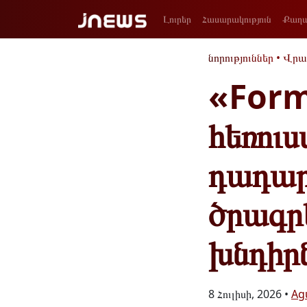
Լուրեր
Հասարակություն
Քաղա
նորություններ
•
Վրա
«For
հեռուս
դադար
ծրագր
խնդիր
8 Հուլիսի, 2026 •
Ag