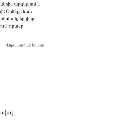
երին արգելվում է
ի։ Օրենքը նաև
ամանակ, երկիրը
ւմ՝ դրանք
Վերատպման կանոն
ծավալ