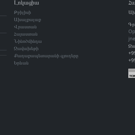
Լոկացիա
Հա
Թբիլիսի
Ախ
Ախալքալաք
Գր
Վրաստան
Op
Հայաստան
jn
Նինոծմինդա
Զա
Ջավախեթի
+9
Քաղաքապետարանի գյուղերը
+9
Երևան