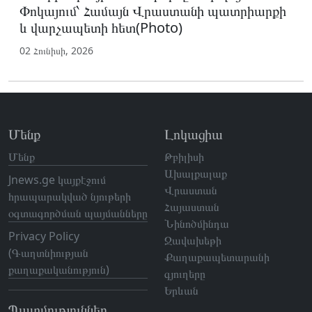
Փոկայում՝ Համայն Վրաստանի պատրիարքի
և վարչապետի հետ(Photo)
02 Հունիսի, 2026
Մենք
Լոկացիա
Մենք
Թբիլիսի
Ախալքալաք
Jnews.ge կայքէջում
Վրաստան
հրապարակված նյութերի
Հայաստան
օգտագործման պայմանները
Նինոծմինդա
Privacy Policy
Ջավախեթի
(Գաղտնիության
Քաղաքապետարանի
քաղաքականություն)
գյուղերը
Երևան
Պատմություններ