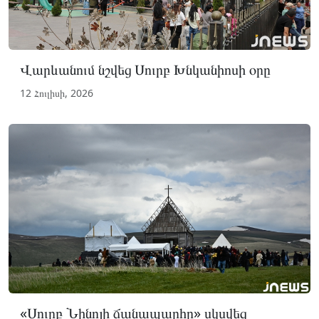
Վարևանում նշվեց Սուրբ Խնկանիոսի օրը
12 Հուլիսի, 2026
«Սուրբ Նինոյի ճանապարհը» սկսվեց