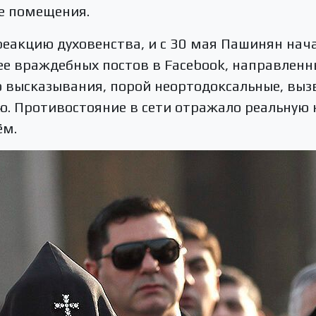
е помещения.
реакцию духовенства, и с 30 мая Пашинян нача
ее враждебных постов в Facebook, направленн
о высказывания, порой неортодоксальные, вы
ю. Противостояние в сети отражало реальную 
ём.