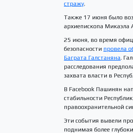
стражу
.
Также 17 июня было во
архиепископа Микаэла А
25 июня, во время офи
безопасности
провела о
Баграта Галстаняна
. Га
расследования предпол
захвата власти в Респу
В Facebook Пашинян нап
стабильности Республи
правоохранительной си
Эти события вывели про
поднимая более глубоки