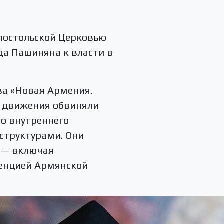
постольской Церковью
да Пашиняна к власти в
ва «Новая Армения,
ы движения обвиняли
го внутреннего
 структурами. Они
, — включая
енцией Армянской