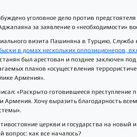
збуждено уголовное дело против предстоятел
джапаяна за заявление о «необходимости» во
циального визита Пашиняна в Турцию, Служба
быски в домах нескольких оппозиционеров, в
лстанян был арестован и позднее заключен по
агаемых планов «осуществления террористиче
блике Армения».
исал: «Раскрыто готовившееся преступление п
ки Армения. Хочу выразить благодарность все
стемы».
тивостояние церкви и государства на новый и 
й вопрос: как все началось?