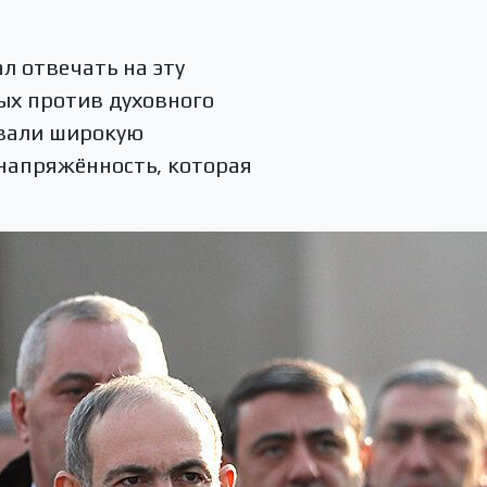
л отвечать на эту
ых против духовного
звали широкую
напряжённость, которая