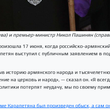
слева) и премьер-министр Никол Пашинян (справ
роизошла 17 июня, когда российско-армянский
петян выступил с публичным заявлением в п
быв историю армянского народа и тысячелет
ние на церковь и народ», — сказал он. «Я всег
политики потерпят неудачу, мы по своему при
оме Карапетяна был произведен обыск, а сам о