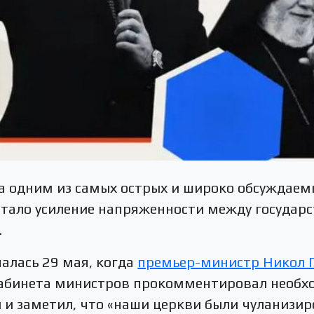
ца одним из самых острых и широко обсуждаем
стало усиление напряженности между государ
.
алась 29 мая, когда
премьер-министр Никол
кабинета министров прокомментировал необх
 и заметил, что «наши церкви были чуланизир