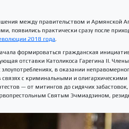
ношения между правительством и Армянской А
и, появились практически сразу после прихо
еволюции 2018 года
.
 начала формироваться гражданская инициати
ующая отставки Католикоса Гарегина II. Член
 злоупотреблениях, в оказании неправомерно
в связях с криминальными и олигархическими
тестов — от митингов до сидячих забастовок
ервопрестольным Святым Эчмиадзином, резид