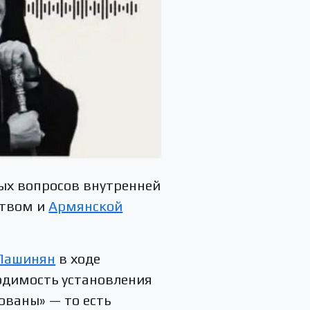
ых вопросов внутренней
ством и
Армянской
 Пашинян
в ходе
одимость установления
ованы» — то есть