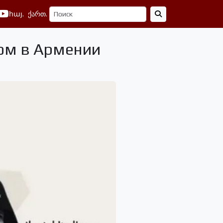
հայ.
ქართ.
том в Армении