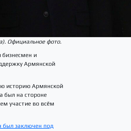
а). Официальное фото.
 бизнесмен и
оддержку Армянской
нюю историю Армянской
да был на стороне
мем участие во всём
н был заключен под